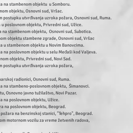
ra na stambenom objektu u Somboru.
nom objektu, Osnovni sud, Vršac.
om postupku utvrđivanja uzroka požara, Osnovni sud, Ruma.
 u poslovnom objektu, Privredni sud, Užice.
a na stambenom objektu, Osnovni sud, Subotica.
om objektu stambene zgrade, Osnovni sud, Vršac
ra u stambenom objektu u Novim Banovcima.
 na poslovnom objektu u selu Međaši kod Valjeva.
nom objektu, Privredni sud, Novi Sad.
om postupku utvrđivanja uzroka požara,
arskoj radionici, Osnovni sud, Ruma.
ra na stambeno-poslovnom objektu, Šimanovci.
u, Osnovno javno tužilaštvo, Novi Pazar.
a na poslovnom objektu, Užice.
a na poslovnom objektu, Beograd.
 požara na benzinskoj stanici, "Tehpro", Beograd.
nom motornom vozilu za vreme žetvenih radova,