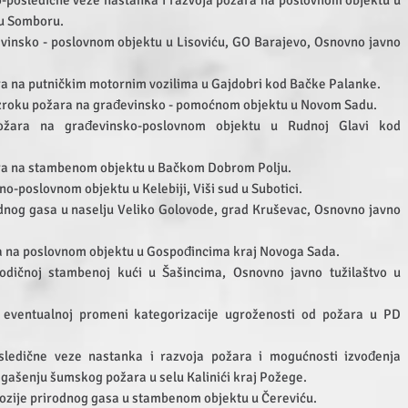
-posledične veze nastanka i razvoja požara na poslovnom objektu u
 u Somboru.
vinsko - poslovnom objektu u Lisoviću, GO Barajevo, Osnovno javno
a na putničkim motornim vozilima u Gajdobri kod Bačke Palanke.
uzroku požara na građevinsko - pomoćnom objektu u Novom Sadu.
ožara na građevinsko-poslovnom objektu u Rudnoj Glavi kod
ra na stambenom objektu u Bačkom Dobrom Polju.
-poslovnom objektu u Kelebiji, Viši sud u Subotici.
dnog gasa u naselju Veliko Golovode, grad Kruševac, Osnovno javno
 na poslovnom objektu u Gospođincima kraj Novoga Sada.
dičnoj stambenoj kući u Šašincima, Osnovno javno tužilaštvo u
o eventualnoj promeni kategorizacije ugroženosti od požara u PD
ledične veze nastanka i razvoja požara i mogućnosti izvođenja
 gašenju šumskog požara u selu Kalinići kraj Požege.
ozije prirodnog gasa u stambenom objektu u Čereviću.