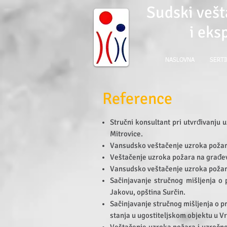
Sudski vešt
i eks
NASLOVNA
SERTI
Reference
Stručni konsultant pri utvrđivanj
Mitrovice.
Vansudsko veštačenje uzroka požar
Veštačenje uzroka požara na građev
Vansudsko veštačenje uzroka požar
Sačinjavanje stručnog mišljenja o
Jakovu, opština Surčin.
Sačinjavanje stručnog mišljenja o 
stanja u ugostiteljskom objektu u Vr