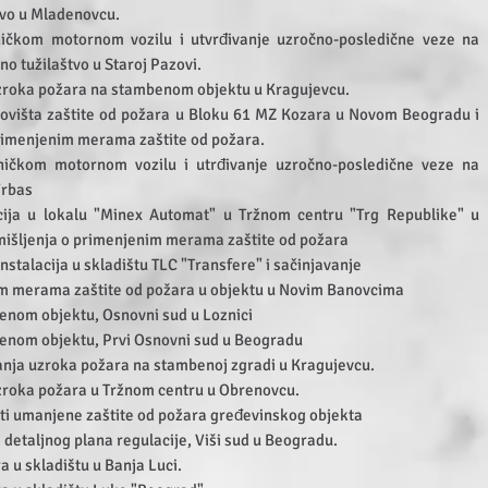
tvo u Mladenovcu.
ičkom motornom vozilu i utvrđivanje uzročno-posledične veze na
o tužilaštvo u Staroj Pazovi.
 uzroka požara na stambenom objektu u Kragujevcu.
ovišta zaštite od požara u Bloku 61 MZ Kozara u Novom Beogradu i
primenjenim merama zaštite od požara.
ničkom motornom vozilu i utrđivanje uzročno-posledične
veze na
Vrbas
acija u lokalu "Minex Automat" u Tržnom centru "Trg Republike"
u
mišljenja o primenjenim merama zaštite od požara
 instalacija u skladištu TLC "Transfere" i sačinjavanje
 merama zaštite od požara u objektu u Novim Banovcima
enom objektu, Osnovni sud u Loznici
enom objektu, Prvi Osnovni sud u Beogradu
vanja uzroka požara na stambenoj zgradi u Kragujevcu.
uzroka požara u Tržnom centru u Obrenovcu.
sti umanjene zaštite od požara gređevinskog objekta
aljnog plana regulacije, Viši sud u Beogradu.
 u skladištu u Banja Luci.