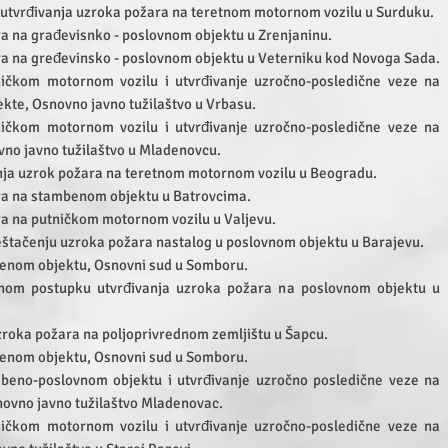
u utvrđivanja uzroka požara na teretnom motornom vozilu u Surduku.
 na građevisnko - poslovnom objektu u Zrenjaninu.
a na gređevinsko - poslovnom objektu u Veterniku kod Novoga Sada.
ičkom motornom vozilu i utvrđivanje uzročno-posledične veze na
te, Osnovno javno tužilaštvo u Vrbasu.
ičkom motornom vozilu i utvrđivanje uzročno-posledične veze na
no javno tužilaštvo u Mladenovcu.
anja uzrok požara na teretnom motornom vozilu u Beogradu.
a na stambenom objektu u Batrovcima.
a na putničkom motornom vozilu u Valjevu.
veštačenju uzroka požara nastalog u poslovnom objektu u Barajevu.
enom objektu, Osnovni sud u Somboru.
ičnom postupku utvrđivanja uzroka požara na poslovnom objektu u
uzroka požara na poljoprivrednom zemljištu u Šapcu.
enom objektu, Osnovni sud u Somboru.
beno-poslovnom objektu i utvrđivanje uzročno posledične veze na
novno javno tužilaštvo Mladenovac.
ičkom motornom vozilu i utvrđivanje uzročno-posledične veze na