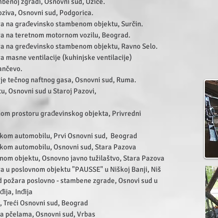
benoj zgradi, Osnovni sud, Užice.
oziva, Osnovni sud, Podgorica.
a na građevinsko stambenom objektu, Surčin.
a na teretnom motornom vozilu, Beograd.
a na gređevinsko stambenom objektu, Ravno Selo.
 masne ventilacije (kuhinjske ventilacije)
nčevo.
ije tečnog naftnog gasa, Osnovni sud, Ruma.
u, Osnovni sud u Staroj Pazovi,
om prostoru građevinskog objekta, Privredni
čkom automobilu, Prvi Osnovni sud, Beograd
čkom automobilu, Osnovni sud, Stara Pazova
om objektu, Osnovno javno tužilaštvo, Stara Pazova
 u poslovnom objektu "PAUSSE" u Niškoj Banji, Niš
d požara poslovno - stambene zgrade, Osnovi sud u
ija, Inđija
, Treći Osnovni sud, Beograd
a pčelama, Osnovni sud, Vrbas