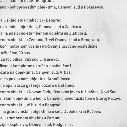
a u skladištu Luke "Beograd".
no - poljoprivredim objektima, Osnovni sud u Požarevcu,
 u skladištu u Rakovici - Beograd.
rivrednim objektima, Osnovni sud u Zaječaru
a na poslovno-stambenom objektu na Zlatiboru.
enom objektu u Zemunu, Treći Osnovni sud u Beogradu.
kom motornom vozilu i utrđivanje uzročno-posledične
žilaštvo, Vrbas.
a tov pilića, Viši sud u Kruševcu
đivanja kompletne uzročno-posledične i
ra na objektima, Osnovni sud, Vrbas.
a na poslovnom objektu u Aranđelovcu.
je aparata za gašenje požara u Batajnici.
enom objektu u Novom Sadu, Osnovno javno tužilaštvo, Novi Sad.
jskim objektima u Inđiji, Osnovno javno tužilaštvo u Staroj Pazovi.
enom objektu, Viši sud u Beogradu.
 na građevinskim objektima u selu Duboka kraj Kučeva.
ra u stambenom objektu u Zemunu.
ije eksploziva, Osnovni sud, Podgorica.