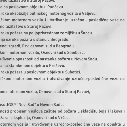
avno tužilaštvo u Staroj Pazovi.
a na poslovnom objektu u Pančevu.
uzroka eksplozije putničkog motornog vozila u Valjevu.
čkom motornom vozilu i utvrđivanje uzročno - posledične veze na
o tužilaštvo u Staroj Pazovi.
uzroka požara na poljoprivrednom zemljištu u Šapcu.
nja uzroka požara u stanu u Beogradu.
noj zgradi, Prvi osnovni sud u Beogradu.
čkom motornom vozilu, Osnovni sud u Somboru.
rđivanja opasnosti od nastanka požara u Novom Sadu.
a na stambenom objektu u Preševu.
uzroka požara u poslovnom objektu u Subotici.
ičkom motornom vozilu i utvrđivanje uzročno-posledične veze na
.
om motornom vozilu, Osnovni sud u Staroj Pazovi,
usu JGSP "Novi Sad" u Novom Sadu.
nosti propisanih uslova zaštite od požara u skladištu boja i lakova i
žara i eksplozija, Osnovni sud u Vršcu.
tornom vozilu i utvrđivanje uzročno-posledične veze na objekte u