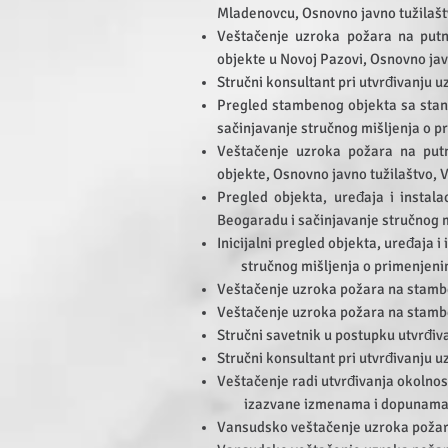
Mladenovcu, Osnovno javno tužilaš
Veštačenje uzroka požara na putn
objekte u Novoj Pazovi, Osnovno javn
Stručni konsultant pri utvrđivanju
Pregled stambenog objekta sa stan
sačinjavanje stručnog mišljenja o 
Veštačenje uzroka požara na put
objekte, Osnovno javno tužilaštvo, 
Pregled objekta, uređaja i instal
Beogaradu i sačinjavanje stručnog 
Inicijalni pregled objekta, uređaja i
stručnog mišljenja o primenjenim
Veštačenje uzroka požara na stamb
Veštačenje uzroka požara na stamb
Stručni savetnik u postupku utvrđi
Stručni konsultant pri utvrđivanju 
Veštačenje radi utvrđivanja okolno
izazvane izmenama i dopunama det
Vansudsko veštačenje uzroka požara