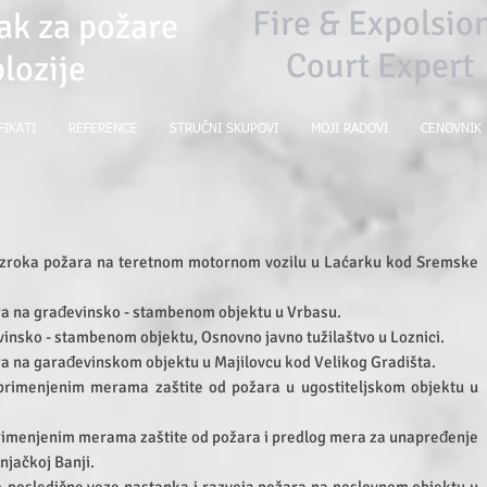
Fire & Expolsi
ak za požare
Court Expert
plozije
FIKATI
REFERENCE
STRUČNI SKUPOVI
MOJI RADOVI
CENOVNIK
u uzroka požara na teretnom motornom vozilu u Laćarku kod Sremske
a na građevinsko - stambenom objektu u Vrbasu.
insko - stambenom objektu, Osnovno javno tužilaštvo u Loznici.
a na garađevinskom objektu u Majilovcu kod Velikog Gradišta.
 primenjenim merama zaštite od požara u ugostiteljskom objektu u
primenjenim merama zaštite od požara i predlog mera za unapređenje
njačkoj Banji.