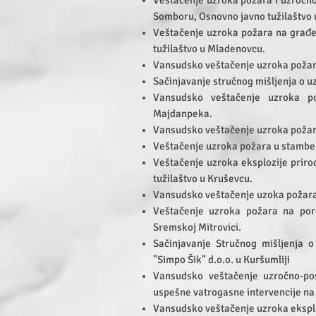
Veštačenje uzroka požara i uzročno
Somboru, Osnovno javno tužilaštvo
Veštačenje uzroka požara na građe
tužilaštvo u Mladenovcu.
Vansudsko veštačenje uzroka požar
Sačinjavanje stručnog mišljenja o 
Vansudsko veštačenje uzroka p
Majdanpeka.
Vansudsko veštačenje uzroka poža
Veštačenje uzroka požara u stambeno
Veštačenje uzroka eksplozije priro
tužilaštvo u Kruševcu.
Vansudsko veštačenje uzoka požara
Veštačenje uzroka požara na poro
Sremskoj Mitrovici.
Sačinjavanje Stručnog mišljenja 
"Simpo Šik" d.o.o. u Kuršumliji
Vansudsko veštačenje uzročno-pos
uspešne vatrogasne intervencije na
Vansudsko veštačenje uzroka ekspl