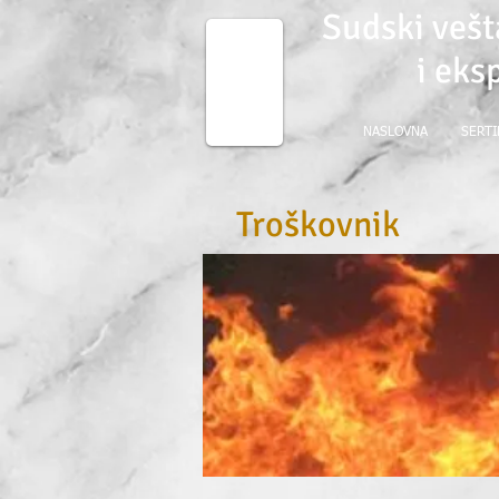
Sudski vešt
i eks
NASLOVNA
SERTI
Troškovnik