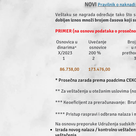
NOVI
Pravilnik o naknad
Veštaku se nagrada određuje tako što 
dobijen iznos množi brojem časova koji su
PRIMER (na osnovu podataka o prosečnoj 
Osnovica u Uvećanje Broj
dinarima
osnovice u mes
*
X/2023 200 % prethodi veš
1 2 3
86.738,00 173.476,
*
Prosečna zarada prema poadcima CEKO
*
*
Za veštačenja u otežanim uslovima (noć
Brut
***
Keoeficijent za preračunavanje:
**** Pristup raspravi i odbrana nalaza i 
Na osnovu preporuke Udruženja sudskih 
Izrada novog nalaza / kontrolno veštačen
veštačenja.