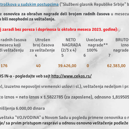
i troškova u sudskim postupcima
("Službeni glasnik Republike Srbije" b
se
osnovica za obračun nagrade deli brojem radnih časova
u mesecu 
 bili neophodni za veštačenje.
zaradi bez poreza i doprinosa iz oktobra meseca 2023. godine):
 radnih časova Utrošen NETO Uvećanje BRUTO
ecu koji broj časova NAGRADA nagrade** izno
tačenju za veštačenje (2/3 x 4) 100% nagrade
 4 5 6 7
00 176 40 39.426,00 0 62.383,00
S IN-a
- pogledajte veb sajt
http://www
.cekos.rs/
, izuzetno nepovoljni vremenski uslovi i sl.), veštačenja nedeljom
i p
o iznos = neto iznos x 1.5822785 (za zaposlene), odnosno 1,81950
mišljenja 6.000,00 dinara
vešt
aka "VOJVODINA"
u Novom Sadu
u p
ogledu primene cenovnika o n
je/ sa prvim pristupom raspravi u odnosu osnovno veštačenje podleže