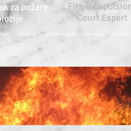
Fire & Expolsi
ak za požare
Court Expert
plozije
FIKATI
REFERENCE
STRUČNI SKUPOVI
MOJI RADOVI
CENOVNIK