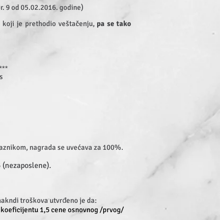
r. 9 od 05.02.2016. godine)
koji je prethodio veštačenju,
pa se tako
***
s
raznikom, nagrada se uvećava
za
100%.
5 (nezaposlene
).
akndi troškova utvrđeno je da:
 koeficijentu 1,5 cene osnovnog /prvog/